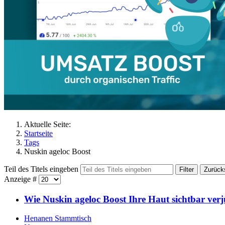
Aktuelle Seite:
Startseite
Tags
Nuskin ageloc Boost
Teil des Titels eingeben
Filter
Zurück
Anzeige #
Wie Nuskin ageloc Boost Ihre Haut sichtbar ver
Henanen Stammtisch