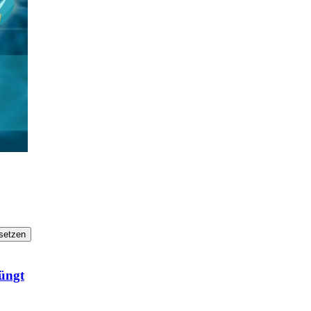
setzen
jüngt