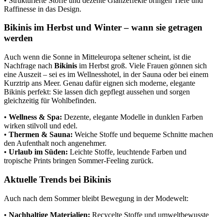
• Strukturierte Stoffe und dezente Glanzeffekte bringen Tiefe und
Raffinesse in das Design.
Bikinis im Herbst und Winter – wann sie getragen
werden
Auch wenn die Sonne in Mitteleuropa seltener scheint, ist die
Nachfrage nach
Bikinis
im Herbst groß. Viele Frauen gönnen sich
eine Auszeit – sei es im Wellnesshotel, in der Sauna oder bei einem
Kurztrip ans Meer. Genau dafür eignen sich moderne, elegante
Bikinis perfekt: Sie lassen dich gepflegt aussehen und sorgen
gleichzeitig für Wohlbefinden.
•
Wellness & Spa:
Dezente, elegante Modelle in dunklen Farben
wirken stilvoll und edel.
•
Thermen & Sauna:
Weiche Stoffe und bequeme Schnitte machen
den Aufenthalt noch angenehmer.
•
Urlaub im Süden:
Leichte Stoffe, leuchtende Farben und
tropische Prints bringen Sommer-Feeling zurück.
Aktuelle Trends bei Bikinis
Auch nach dem Sommer bleibt Bewegung in der Modewelt:
•
Nachhaltige Materialien:
Recycelte Stoffe und umweltbewusste