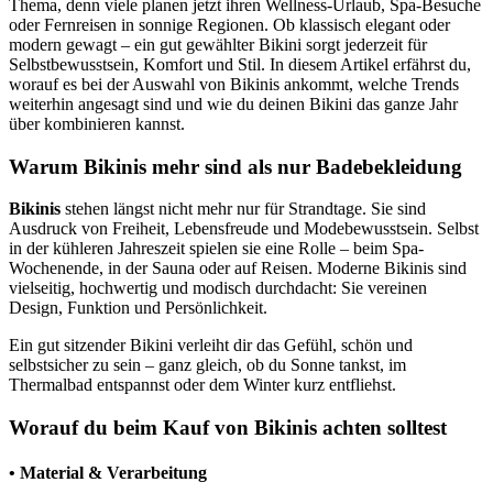
Thema, denn viele planen jetzt ihren Wellness-Urlaub, Spa-Besuche
oder Fernreisen in sonnige Regionen. Ob klassisch elegant oder
modern gewagt – ein gut gewählter Bikini sorgt jederzeit für
Selbstbewusstsein, Komfort und Stil. In diesem Artikel erfährst du,
worauf es bei der Auswahl von Bikinis ankommt, welche Trends
weiterhin angesagt sind und wie du deinen Bikini das ganze Jahr
über kombinieren kannst.
Warum Bikinis mehr sind als nur Badebekleidung
Bikinis
stehen längst nicht mehr nur für Strandtage. Sie sind
Ausdruck von Freiheit, Lebensfreude und Modebewusstsein. Selbst
in der kühleren Jahreszeit spielen sie eine Rolle – beim Spa-
Wochenende, in der Sauna oder auf Reisen. Moderne Bikinis sind
vielseitig, hochwertig und modisch durchdacht: Sie vereinen
Design, Funktion und Persönlichkeit.
Ein gut sitzender Bikini verleiht dir das Gefühl, schön und
selbstsicher zu sein – ganz gleich, ob du Sonne tankst, im
Thermalbad entspannst oder dem Winter kurz entfliehst.
Worauf du beim Kauf von Bikinis achten solltest
• Material & Verarbeitung