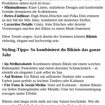
Produktion stehen hoch im Kurs.
•
Minimalismus:
Klare Linien, unifarbene Designs und komfortable
Schnitte dominieren die Kollektionen.
•
Retro-Einflüsse:
High-Waist-Höschen und Polka Dots erinnern
an den Stil der 60er Jahre, kombiniert mit modernen Stoffen.
•
Luxuriöse Details:
Glanz, feine Rüschen oder dezente
Verzierungen machen den Bikini zu einem Mode-Statement.
Diese Trends zeigen: Auch abseits des Sommers können
Bikinis
vielseitig, elegant und hochwertig sein.
Styling-Tipps: So kombinierst du Bikinis das ganze
Jahr
•
Im Wellnesshotel:
Kombiniere deinen Bikini mit einem weichen
Bademantel, Pantoletten und einem dezenten Schmuckstück – so
entsteht ein eleganter Look selbst im Spa.
•
Auf Reisen:
Ein Bikini mit raffinierter Struktur oder warmen
Farben passt perfekt zu leichten Tuniken oder Kaftanen.
•
Für Fotos & Social Media:
Setze auf Kontraste – dunkle Bikinis
vor hellen Hintergründen oder Metallic-Töne bei Sonnenuntergang
erzeugen starke Effekte.
Bikinis sind längst nicht mehr auf eine Saison beschränkt. Wer die