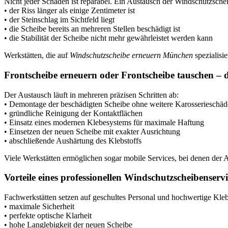
Nicht jeder Schaden ist reparabel. Ein Austausch der Windschutzsche
• der Riss länger als einige Zentimeter ist
• der Steinschlag im Sichtfeld liegt
• die Scheibe bereits an mehreren Stellen beschädigt ist
• die Stabilität der Scheibe nicht mehr gewährleistet werden kann
Werkstätten, die auf
Windschutzscheibe erneuern München
spezialisie
Frontscheibe erneuern oder Frontscheibe tauschen – 
Der Austausch läuft in mehreren präzisen Schritten ab:
• Demontage der beschädigten Scheibe ohne weitere Karosserieschä
• gründliche Reinigung der Kontaktflächen
• Einsatz eines modernen Klebesystems für maximale Haftung
• Einsetzen der neuen Scheibe mit exakter Ausrichtung
• abschließende Aushärtung des Klebstoffs
Viele Werkstätten ermöglichen sogar mobile Services, bei denen der Au
Vorteile eines professionellen Windschutzscheibenservi
Fachwerkstätten setzen auf geschultes Personal und hochwertige Klebe
• maximale Sicherheit
• perfekte optische Klarheit
• hohe Langlebigkeit der neuen Scheibe