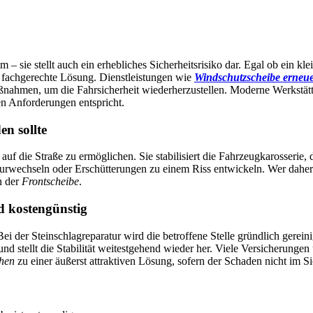
 – sie stellt auch ein erhebliches Sicherheitsrisiko dar. Egal ob ein kl
d fachgerechte Lösung. Dienstleistungen wie
Windschutzscheibe erne
nahmen, um die Fahrsicherheit wiederherzustellen. Moderne Werkstätte
en Anforderungen entspricht.
en sollte
f die Straße zu ermöglichen. Sie stabilisiert die Fahrzeugkarosserie, die
aturwechseln oder Erschütterungen zu einem Riss entwickeln. Wer daher
h der
Frontscheibe
.
d kostengünstig
 Bei der Steinschlagreparatur wird die betroffene Stelle gründlich gerei
nd stellt die Stabilität weitestgehend wieder her. Viele Versicherunge
hen
zu einer äußerst attraktiven Lösung, sofern der Schaden nicht im Sic